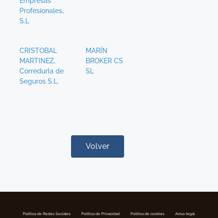
Empresas
Profesionales,
S.L
CRISTOBAL
MARÍN
MARTINEZ,
BROKER CS
CorredurIa de
SL
Seguros S.L.
Volver
Política de Redes Sociales
Politica de Privacidad
Política de cookies
Aviso legal