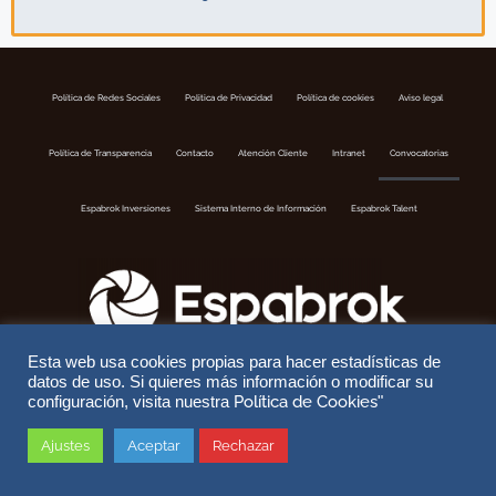
Política de Redes Sociales
Politica de Privacidad
Política de cookies
Aviso legal
Política de Transparencia
Contacto
Atención Cliente
Intranet
Convocatorias
Espabrok Inversiones
Sistema Interno de Información
Espabrok Talent
Esta web usa cookies propias para hacer estadísticas de
datos de uso. Si quieres más información o modificar su
Copyright © 2026 ESPABROK | Correduria de Seguros S.A | Nº Registro DGSFP J-302 | Website by
DoiTMedia
Política de Cookies
configuración, visita nuestra
"
Ajustes
Aceptar
Rechazar