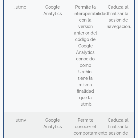
_utmc
Google
Permite la
Caduca al
Analytics
interoperabilidad
finalizar la
con la
sesión de
versión
navegación.
anterior del
código de
Google
Analytics
conocido
como
Urchin;
tiene la
misma
finalidad
que la
_utmb.
_utmv
Google
Permite
Caduca al
Analytics
conocer el
finalizar la
comportamiento
sesión de