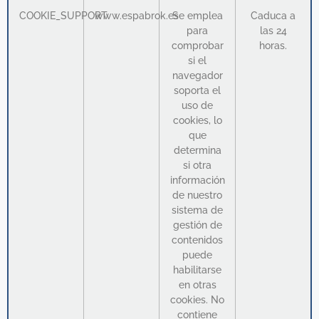
COOKIE_SUPPORT
www.espabrok.es
Se emplea
Caduca a
para
las 24
comprobar
horas.
si el
navegador
soporta el
uso de
cookies, lo
que
determina
si otra
información
de nuestro
sistema de
gestión de
contenidos
puede
habilitarse
en otras
cookies. No
contiene