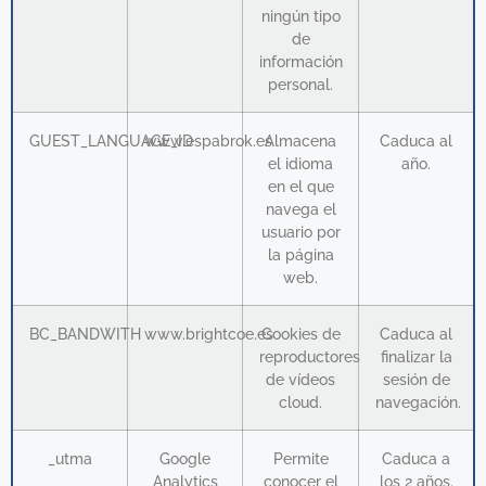
ningún tipo
de
información
personal.
GUEST_LANGUAGE_ID
www.espabrok.es
Almacena
Caduca al
el idioma
año.
en el que
navega el
usuario por
la página
web.
BC_BANDWITH
www.brightcoe.es
Cookies de
Caduca al
reproductores
finalizar la
de vídeos
sesión de
cloud.
navegación.
_utma
Google
Permite
Caduca a
Analytics
conocer el
los 2 años.