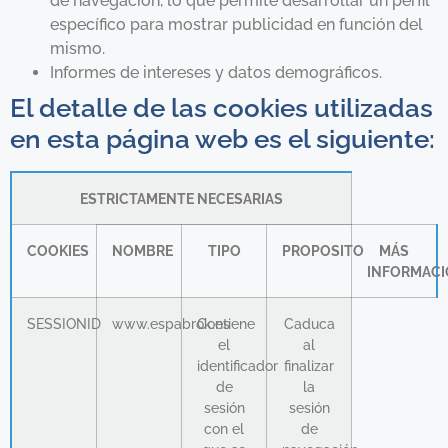
de navegación, lo que permite desarrollar un perfil
específico para mostrar publicidad en función del
mismo.
Informes de intereses y datos demográficos.
El detalle de las cookies utilizadas
en esta página web es el siguiente:
ESTRICTAMENTE NECESARIAS
COOKIES
NOMBRE
TIPO
PROPOSITO
MÁS
INFORMAC
SESSIONID
www.espabrok.es
Contiene
Caduca
el
al
identificador
finalizar
de
la
sesión
sesión
con el
de