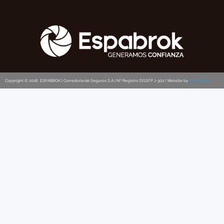
Copyright © 2026 ESPABROK | Correduria de Seguros S.A | Nº Registro DGSFP J-302 | Website by
DoiTMedia