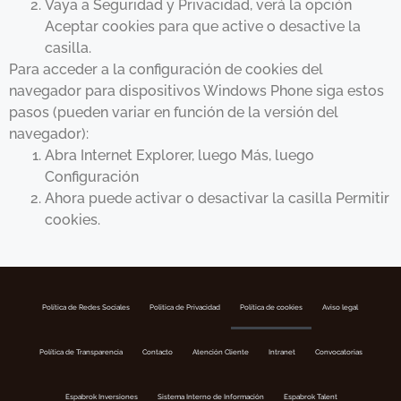
Vaya a Seguridad y Privacidad, verá la opción
Aceptar cookies para que active o desactive la
casilla.
Para acceder a la configuración de cookies del
navegador para dispositivos Windows Phone siga estos
pasos (pueden variar en función de la versión del
navegador):
Abra Internet Explorer, luego Más, luego
Configuración
Ahora puede activar o desactivar la casilla Permitir
cookies.
Política de Redes Sociales
Politica de Privacidad
Política de cookies
Aviso legal
Política de Transparencia
Contacto
Atención Cliente
Intranet
Convocatorias
Espabrok Inversiones
Sistema Interno de Información
Espabrok Talent