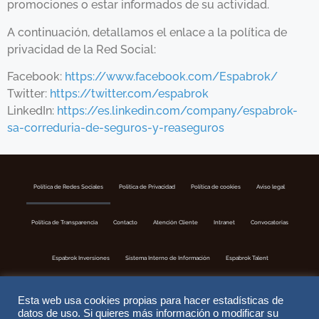
promociones o estar informados de su actividad.
A continuación, detallamos el enlace a la política de
privacidad de la Red Social:
Facebook:
https://www.facebook.com/Espabrok/
Twitter:
https://twitter.com/espabrok
LinkedIn:
https://es.linkedin.com/company/espabrok-
sa-correduria-de-seguros-y-reaseguros
Política de Redes Sociales
Politica de Privacidad
Política de cookies
Aviso legal
Política de Transparencia
Contacto
Atención Cliente
Intranet
Convocatorias
Espabrok Inversiones
Sistema Interno de Información
Espabrok Talent
Esta web usa cookies propias para hacer estadísticas de
datos de uso. Si quieres más información o modificar su