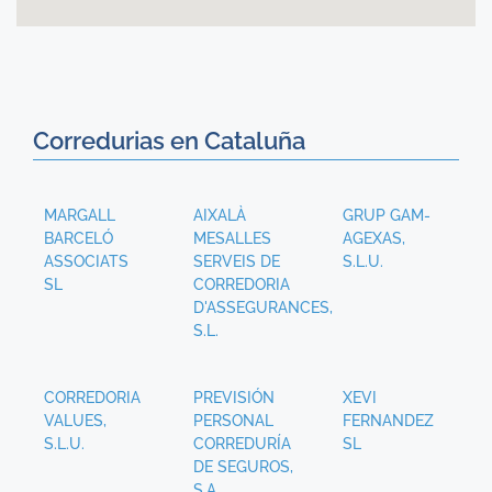
Corredurias en Cataluña
MARGALL
AIXALÀ
GRUP GAM-
BARCELÓ
MESALLES
AGEXAS,
ASSOCIATS
SERVEIS DE
S.L.U.
SL
CORREDORIA
D'ASSEGURANCES,
S.L.
CORREDORIA
PREVISIÓN
XEVI
VALUES,
PERSONAL
FERNANDEZ
S.L.U.
CORREDURÍA
SL
DE SEGUROS,
S.A.