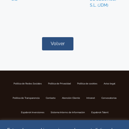
S.L. (JDM)
Volver
Política de Redes Sociales
Politica de Privacidad
Política de cookies
Aviso legal
Política de Transparencia
Contacto
Atención Cliente
Intranet
Convocatorias
Espabrok Inversiones
Sistema Interno de Información
Espabrok Talent