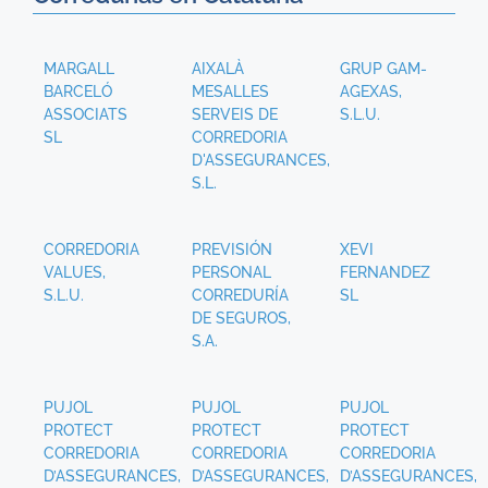
MARGALL
AIXALÀ
GRUP GAM-
BARCELÓ
MESALLES
AGEXAS,
ASSOCIATS
SERVEIS DE
S.L.U.
SL
CORREDORIA
D'ASSEGURANCES,
S.L.
CORREDORIA
PREVISIÓN
XEVI
VALUES,
PERSONAL
FERNANDEZ
S.L.U.
CORREDURÍA
SL
DE SEGUROS,
S.A.
PUJOL
PUJOL
PUJOL
PROTECT
PROTECT
PROTECT
CORREDORIA
CORREDORIA
CORREDORIA
D’ASSEGURANCES,
D’ASSEGURANCES,
D’ASSEGURANCES,