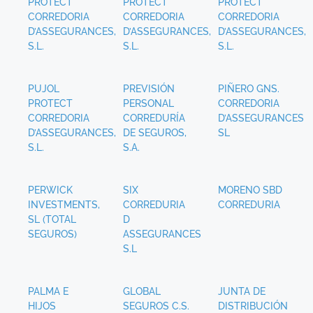
PROTECT
PROTECT
PROTECT
CORREDORIA
CORREDORIA
CORREDORIA
D’ASSEGURANCES,
D’ASSEGURANCES,
D’ASSEGURANCES,
S.L.
S.L.
S.L.
PUJOL
PREVISIÓN
PIÑERO GNS.
PROTECT
PERSONAL
CORREDORIA
CORREDORIA
CORREDURÍA
D’ASSEGURANCES
D’ASSEGURANCES,
DE SEGUROS,
SL
S.L.
S.A.
PERWICK
SIX
MORENO SBD
INVESTMENTS,
CORREDURIA
CORREDURIA
SL (TOTAL
D
SEGUROS)
ASSEGURANCES
S.L
PALMA E
GLOBAL
JUNTA DE
HIJOS
SEGUROS C.S.
DISTRIBUCIÓN