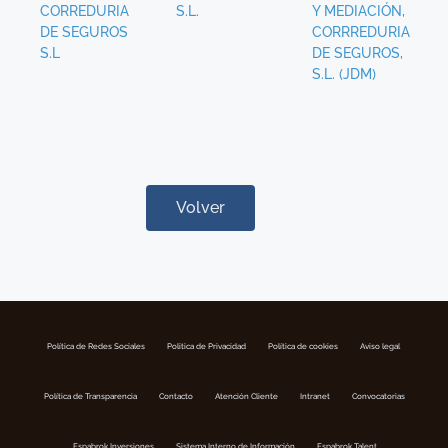
CORREDURIA
S.L.
Y MEDIACIÓN,
DE SEGUROS
CORRREDURIA
S.L
DE SEGUROS,
S.L. (JDM)
Volver
Política de Redes Sociales
Politica de Privacidad
Política de cookies
Aviso legal
Política de Transparencia
Contacto
Atención Cliente
Intranet
Convocatorias
Espabrok Inversiones
Sistema Interno de Información
Espabrok Talent