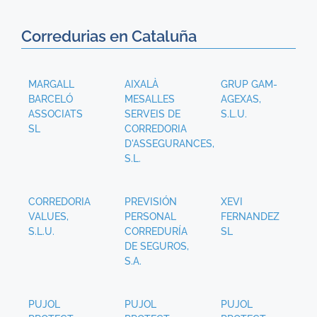
Corredurias en Cataluña
MARGALL
AIXALÀ
GRUP GAM-
BARCELÓ
MESALLES
AGEXAS,
ASSOCIATS
SERVEIS DE
S.L.U.
SL
CORREDORIA
D'ASSEGURANCES,
S.L.
CORREDORIA
PREVISIÓN
XEVI
VALUES,
PERSONAL
FERNANDEZ
S.L.U.
CORREDURÍA
SL
DE SEGUROS,
S.A.
PUJOL
PUJOL
PUJOL