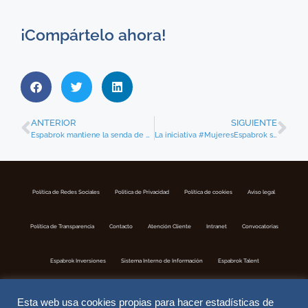
¡Compártelo ahora!
ANTERIOR
SIGUIENTE
Espabrok mantiene la senda de crecimiento del 2021, con la incorporación en Diciembre de tres nuevas corredurías
La iniciativa #MujeresEspabrok se incorpora a la red EWI
Política de Redes Sociales
Politica de Privacidad
Política de cookies
Aviso legal
Política de Transparencia
Contacto
Atención Cliente
Intranet
Convocatorias
Espabrok Inversiones
Sistema Interno de Información
Espabrok Talent
Esta web usa cookies propias para hacer estadísticas de