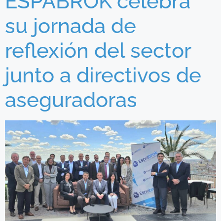
ESPABROK celebra
su jornada de
reflexión del sector
junto a directivos de
aseguradoras