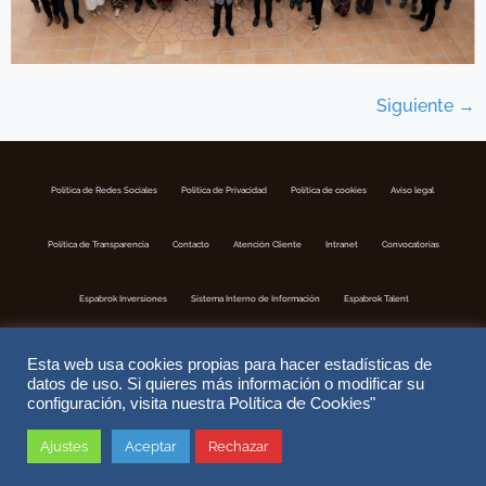
Siguiente
→
Política de Redes Sociales
Politica de Privacidad
Política de cookies
Aviso legal
Política de Transparencia
Contacto
Atención Cliente
Intranet
Convocatorias
Espabrok Inversiones
Sistema Interno de Información
Espabrok Talent
Esta web usa cookies propias para hacer estadísticas de
datos de uso. Si quieres más información o modificar su
Política de Cookies
configuración, visita nuestra
"
Ajustes
Aceptar
Rechazar
Copyright © 2026 ESPABROK | Correduria de Seguros S.A | Nº Registro DGSFP J-302 | Website by
DoiTMedia