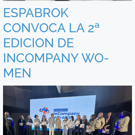
ESPABROK
CONVOCA LA 2ª
EDICION DE
INCOMPANY WO-
MEN