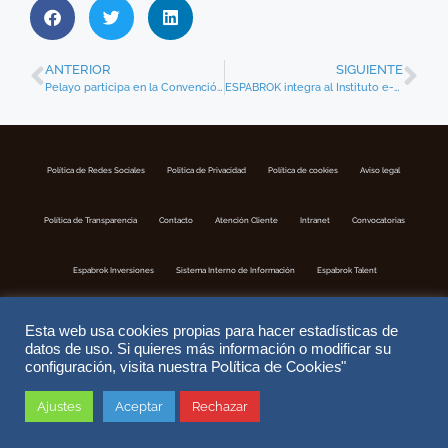
ANTERIOR
SIGUIENTE
Pelayo participa en la Convención anual de Espabrok 2021
ESPABROK integra al Instituto e-Learning del Seguro para la formación de sus 110 Corredurías
Política de Redes Sociales
Politica de Privacidad
Política de cookies
Aviso legal
Política de Transparencia
Contacto
Atención Cliente
Intranet
Convocatorias
Espabrok Inversiones
Sistema Interno de Información
Espabrok Talent
Esta web usa cookies propias para hacer estadísticas de
datos de uso. Si quieres más información o modificar su
Política de Cookies
configuración, visita nuestra
"
Ajustes
Aceptar
Rechazar
Copyright © 2026 ESPABROK | Correduria de Seguros S.A | Nº Registro DGSFP J-302 | Website by
DoiTMedia