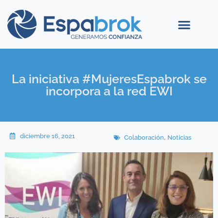
La iniciativa #MujeresEspabrok se
incorpora a la red EWI
diciembre 16, 2021
,
Colaboración
Noticias