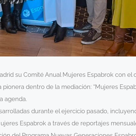
drid su Comité Anual Mujeres Espabrok con el ob
va pionera dentro de la mediación: “Mujeres Espab
la agenda.
sarrolladas durante el ejercicio pasado, incluye
 Mujeres Espabrok a través de reportajes mensual
ión del Programa Nuevas Generaciones Espabrok,