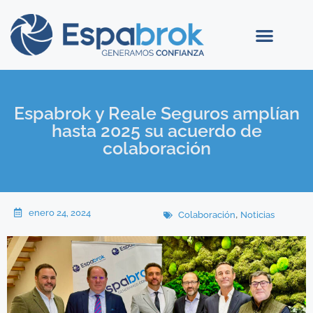
Espabrok y Reale Seguros amplían
hasta 2025 su acuerdo de
colaboración
enero 24, 2024
,
Colaboración
Noticias