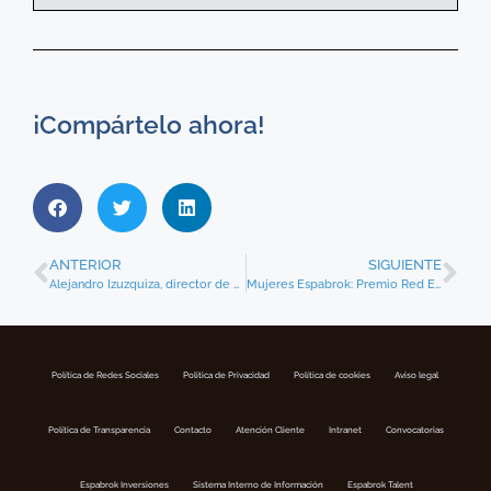
¡Compártelo ahora!
ANTERIOR
SIGUIENTE
Alejandro Izuzquiza, director de Operaciones de CCS, recibe homenaje de ESPABROK
Mujeres Espabrok: Premio Red EWI y Olivia Loewe (Allianz) embajadora de la iniciativa
Política de Redes Sociales
Politica de Privacidad
Política de cookies
Aviso legal
Política de Transparencia
Contacto
Atención Cliente
Intranet
Convocatorias
Espabrok Inversiones
Sistema Interno de Información
Espabrok Talent