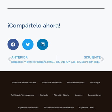
¡Compártelo ahora!
ANTERIOR
SIGUIENTE
Espabrok y Berkley España renuevan su colaboración e impulsan acciones de negocio
ESPABROK CIERRA SEPTIEMBRE CON 4 NUEVAS INCORPORACIONES DE CORREDURÍAS
Política de Redes Sociales
Politica de Privacidad
Política de cookies
Aviso legal
Política de Transparencia
Contacto
Atención Cliente
Intranet
Convocatorias
Espabrok Inversiones
Sistema Interno de Información
Espabrok Talent