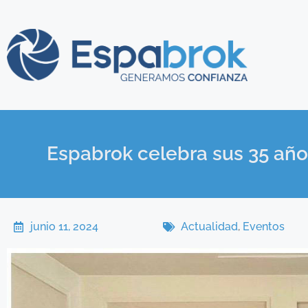
Espabrok celebra sus 35 años
junio 11, 2024
Actualidad
,
Eventos