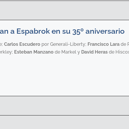
an a Espabrok en su 35º aniversario
e;
Carlos Escudero
por Generali-Liberty;
Francisco Lara
de 
rkley;
Esteban Manzano
de Markel y
David Heras
de Hiscox