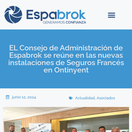
EL Consejo de Administración de
Espabrok se reúne en las nuevas
instalaciones de Seguros Francés
en Ontinyent
junio 12, 2024
,
Actualidad
Asociados