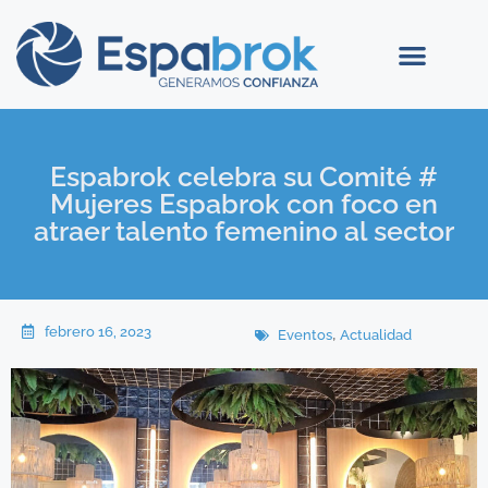
Espabrok celebra su Comité #
Mujeres Espabrok con foco en
atraer talento femenino al sector
febrero 16, 2023
,
Eventos
Actualidad