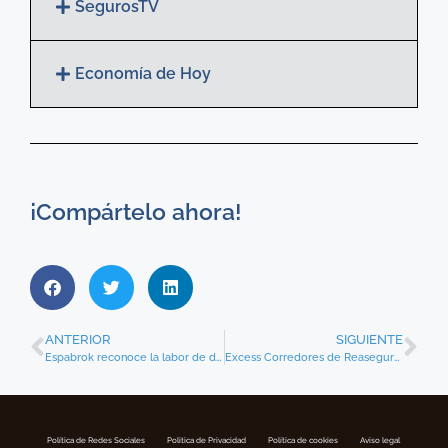
SegurosTV
Economía de Hoy
¡Compártelo ahora!
ANTERIOR
SIGUIENTE
Espabrok reconoce la labor de directivos de aseguradoras
Excess Corredores de Reaseguros y Consultores se incorpora a Espabrok
Política de Redes Sociales
Politica de Privacidad
Política de cookies
Aviso legal