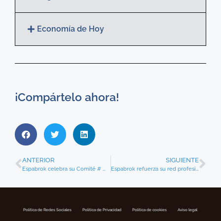
Economía de Hoy
¡Compártelo ahora!
ANTERIOR
SIGUIENTE
Espabrok celebra su Comité # Mujeres Espabrok con foco en atraer talento femenino al sector
Espabrok refuerza su red profesional con la incorporación de Internacional Insurance Broker
Política de Redes Sociales
Politica de Privacidad
Política de cookies
Aviso legal