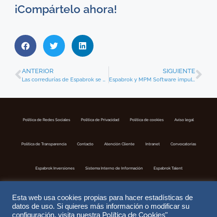
¡Compártelo ahora!
ANTERIOR
SIGUIENTE
Las corredurías de Espabrok se comprometen con la igualdad
Espabrok y MPM Software impulsan nuevos proyectos de innovación y tecnología para su red de corredurías
Política de Redes Sociales
Politica de Privacidad
Política de cookies
Aviso legal
Política de Transparencia
Contacto
Atención Cliente
Intranet
Convocatorias
Espabrok Inversiones
Sistema Interno de Información
Espabrok Talent
Esta web usa cookies propias para hacer estadísticas de
datos de uso. Si quieres más información o modificar su
Política de Cookies
configuración, visita nuestra
"