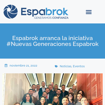
Espabrok arranca la iniciativa
#Nuevas Generaciones Espabrok
noviembre 21, 2022
,
Noticias
Eventos