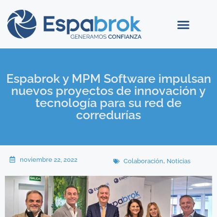
Espabrok y MPM Software impulsan
nuevos proyectos de innovación y
tecnología para su red de
corredurías
noviembre 22, 2022
,
Colaboración
Noticias