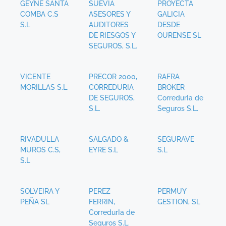
GEYNE SANTA
SUEVIA
PROYECTA
COMBA C.S
ASESORES Y
GALICIA
S.L
AUDITORES
DESDE
DE RIESGOS Y
OURENSE SL
SEGUROS, S.L.
VICENTE
PRECOR 2000,
RAFRA
MORILLAS S.L.
CORREDURIA
BROKER
DE SEGUROS,
CorredurIa de
S.L.
Seguros S.L.
RIVADULLA
SALGADO &
SEGURAVE
MUROS C.S,
EYRE S.L
S.L
S.L
SOLVEIRA Y
PEREZ
PERMUY
PEÑA SL
FERRIN,
GESTION, SL
CorredurIa de
Seguros S.L.