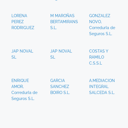
LORENA
M MAROÑAS
GONZALEZ
PEREZ
BERTAMIRANS
NOVO,
RODRIGUEZ
S.L.
CorredurIa de
Seguros S.L.
JAP NOVAL
JAP NOVAL
COSTAS Y
SL
SL
RAMILO
C.S.S.L
ENRIQUE
GARCIA
A.MEDIACION
AMOR,
SANCHEZ
INTEGRAL
CorredurIa de
BOIRO S.L.
SALCEDA S.L.
Seguros S.L.