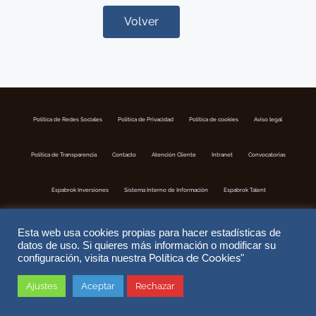
Volver
Política de Redes Sociales
Politica de Privacidad
Política de cookies
Aviso legal
Política de Transparencia
Contacto
Atención Cliente
Intranet
Convocatorias
Espabrok Inversiones
Sistema Interno de Información
Espabrok Talent
Esta web usa cookies propias para hacer estadísticas de
datos de uso. Si quieres más información o modificar su
Política de Cookies
configuración, visita nuestra
"
Ajustes
Aceptar
Rechazar
Copyright © 2026 ESPABROK | Correduria de Seguros S.A | Nº Registro DGSFP J-302 | Website by
DoiTMedia