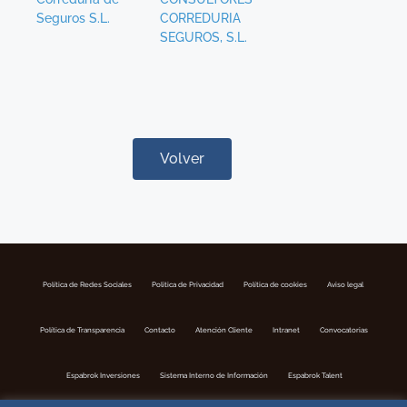
Seguros S.L.
CORREDURIA
SEGUROS, S.L.
Volver
Política de Redes Sociales
Politica de Privacidad
Política de cookies
Aviso legal
Política de Transparencia
Contacto
Atención Cliente
Intranet
Convocatorias
Espabrok Inversiones
Sistema Interno de Información
Espabrok Talent