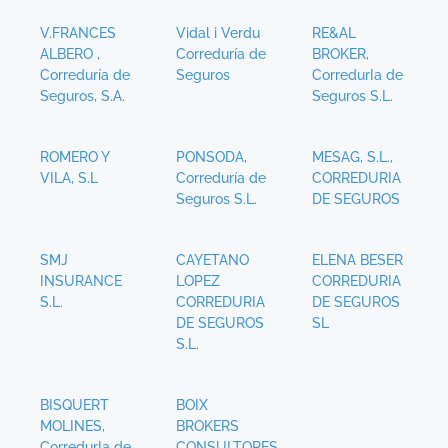
V.FRANCES
Vidal i Verdu
RE&AL
ALBERO ,
Correduría de
BROKER,
Correduría de
Seguros
CorredurIa de
Seguros, S.A.
Seguros S.L.
ROMERO Y
PONSODA,
MESAG, S.L.,
VILA, S.L
Correduría de
CORREDURIA
Seguros S.L.
DE SEGUROS
SMJ
CAYETANO
ELENA BESER
INSURANCE
LOPEZ
CORREDURIA
S.L.
CORREDURIA
DE SEGUROS
DE SEGUROS
SL
S.L.
BISQUERT
BOIX
MOLINES,
BROKERS
CorredurIa de
CONSULTORES