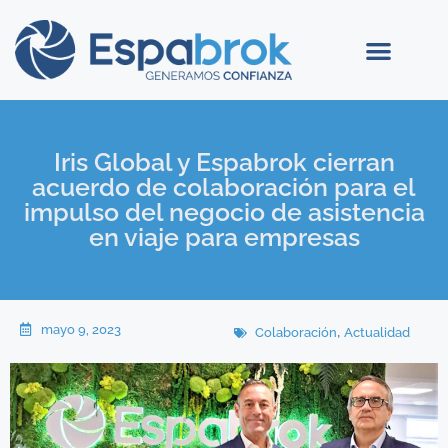
Iris Global y Espabrok cierran
acuerdo de colaboración para el
impulso del negocio de asistencia
en viaje para empresas
mayo 9, 2023
,
Colaboración
Actualidad