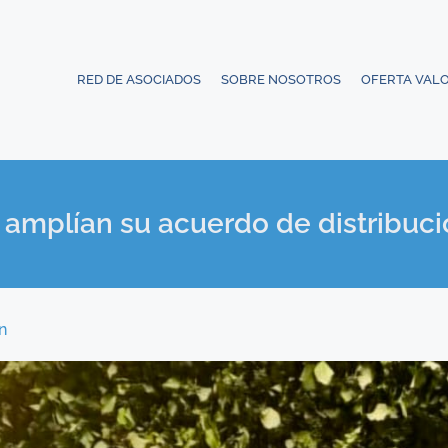
RED DE ASOCIADOS
SOBRE NOSOTROS
OFERTA VAL
amplían su acuerdo de distribuci
n