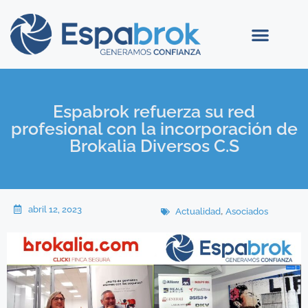
Espabrok refuerza su red
profesional con la incorporación de
Brokalia Diversos C.S
abril 12, 2023
,
Actualidad
Asociados