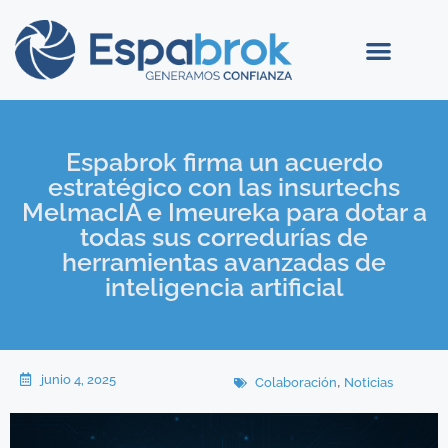
Espabrok firma un acuerdo
estratégico con las insurtechs
MelmacIA e Imeureka para dotar a
todas sus corredurías de
herramientas avanzadas de
inteligencia artificial
junio 4, 2025
,
Colaboración
Noticias