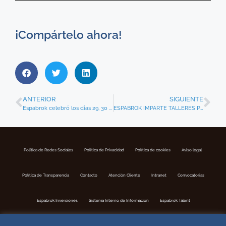
¡Compártelo ahora!
ANTERIOR
SIGUIENTE
Espabrok celebró los días 29, 30 y 31 de mayo su Convención Nacional 2025 en Santander
ESPABROK IMPARTE TALLERES PRÁCTICOS DE APLICACIÓN DE IA
Política de Redes Sociales
Politica de Privacidad
Política de cookies
Aviso legal
Política de Transparencia
Contacto
Atención Cliente
Intranet
Convocatorias
Espabrok Inversiones
Sistema Interno de Información
Espabrok Talent