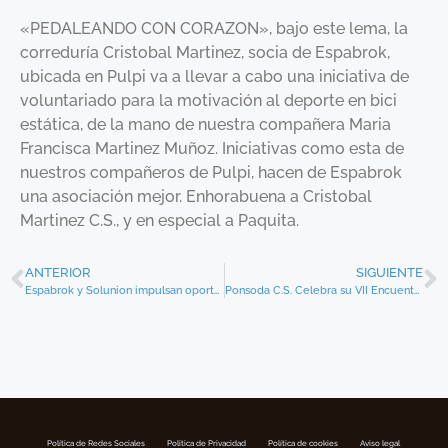
«PEDALEANDO CON CORAZON», bajo este lema, la
correduría Cristobal Martinez, socia de Espabrok,
ubicada en Pulpi va a llevar a cabo una iniciativa de
voluntariado para la motivación al deporte en bici
estática, de la mano de nuestra compañera Maria
Francisca Martinez Muñoz. Iniciativas como esta de
nuestros compañeros de Pulpi, hacen de Espabrok
una asociación mejor. Enhorabuena a Cristobal
Martinez C.S., y en especial a Paquita.
ANTERIOR
SIGUIENTE
Espabrok y Solunion impulsan oportunidades de crecimiento en los ramos de Crédito y de Caución
Ponsoda C.S. Celebra su VII Encuentro Anual de Compañeros y Familiares
Política de Redes Sociales
Politica de Privacidad
Política de cookies
Aviso legal