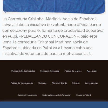
La Correduría Cristobal Martinez, socia de Espabrok,
lleva a cabo la iniciativa de voluntariado «Pedaleando
con corazon» para el fomento de la actividad deportiva
en Pulpi. «PEDALEANDO CON CORAZON», bajo este
lema, la correduría Cristobal Martinez, socia de
Espabrok, ubicada en Pulpi va a llevar a cabo una
iniciativa de voluntariado para la motivación al […]
Política de Redes Sociales
Politica de Privacidad
Política de cookies
Aviso legal
Política de Transparencia
Contacto
Atención Cliente
Intranet
Convocatorias
Espabrok Inversiones
Sistema Interno de Información
Espabrok Talent