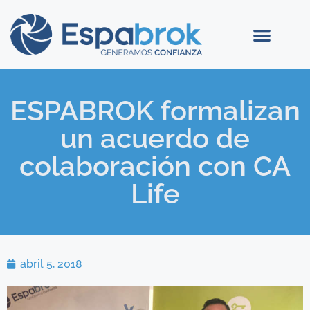
ESPABROK formalizan
un acuerdo de
colaboración con CA
Life
abril 5, 2018