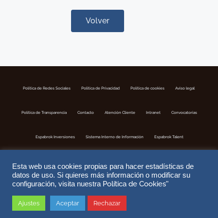
Volver
Política de Redes Sociales
Politica de Privacidad
Política de cookies
Aviso legal
Política de Transparencia
Contacto
Atención Cliente
Intranet
Convocatorias
Espabrok Inversiones
Sistema Interno de Información
Espabrok Talent
Esta web usa cookies propias para hacer estadísticas de
datos de uso. Si quieres más información o modificar su
Política de Cookies
configuración, visita nuestra
"
Ajustes
Aceptar
Rechazar
Copyright © 2026 ESPABROK | Correduria de Seguros S.A | Nº Registro DGSFP J-302 | Website by
DoiTMedia