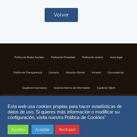
Volver
Política de Redes Sociales
Politica de Privacidad
Política de cookies
Aviso legal
Política de Transparencia
Contacto
Atención Cliente
Intranet
Convocatorias
Espabrok Inversiones
Sistema Interno de Información
Espabrok Talent
Esta web usa cookies propias para hacer estadísticas de
datos de uso. Si quieres más información o modificar su
Política de Cookies
configuración, visita nuestra
"
Ajustes
Aceptar
Rechazar