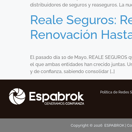
distribuidores de seguros y reaseguros. La nue
Reale Seguros: Re
Renovación Hasta
El pasado día 10 de Mayo, REALE SEGUROS qui
el que ambas entidades han crecido juntas. Un
y de confianza, sabiendo consolidar […]
Política de Redes 
Copyright © 2026 ESPABROK | Corr