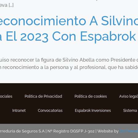
va […]
conocimiento A Silvino
 El 2023 Con Espabrok
so reconocer la figura de Silvino Abella como Presidente
 reconocimiento a la persona y al profesional, que ha sabid
Sociales
Politica de Privacidad
Política de cookies
Aviso legal
Intranet
Convocatorias
Espabrok Inversiones
Sistema 
eduria de Seguros S.A | Nº Registro DGSFP J-302 | Website by
DoiTMedi