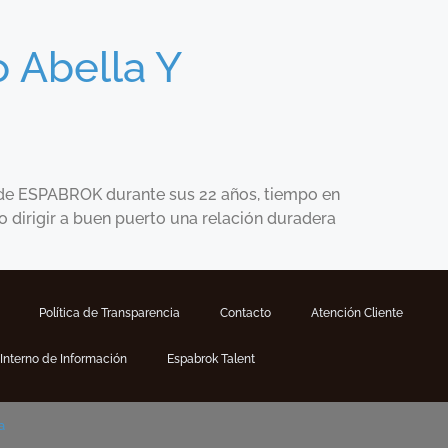
 Abella Y
 de ESPABROK durante sus 22 años, tiempo en
o dirigir a buen puerto una relación duradera
Política de Transparencia
Contacto
Atención Cliente
Interno de Información
Espabrok Talent
a