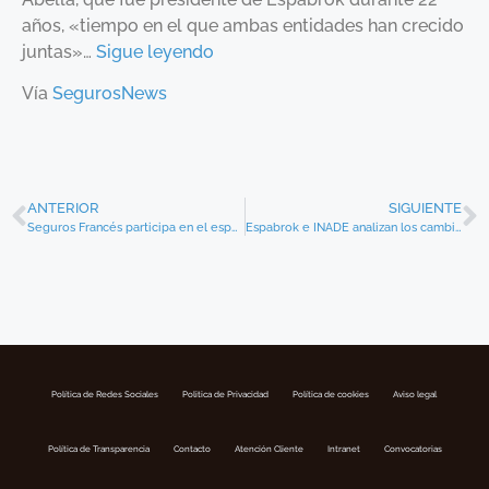
años, «tiempo en el que ambas entidades han crecido
juntas»…
Sigue leyendo
Vía
SegurosNews
ANTERIOR
SIGUIENTE
Seguros Francés participa en el especial Asesoría y Seguros del Periódico de Ontinyent
Espabrok e INADE analizan los cambios del Real Decreto 287/2021 en materia de formación
Política de Redes Sociales
Politica de Privacidad
Política de cookies
Aviso legal
Política de Transparencia
Contacto
Atención Cliente
Intranet
Convocatorias