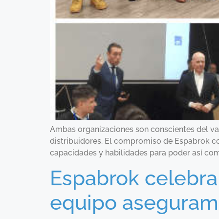
Ambas organizaciones son conscientes del val
distribuidores. El compromiso de Espabrok con
capacidades y habilidades para poder así comp
Espabrok celebra
equipo aseguramo