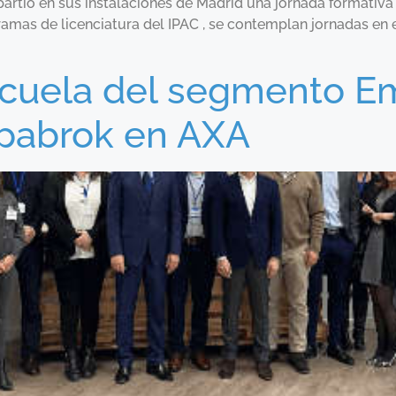
mpartió en sus instalaciones de Madrid una jornada formativ
ramas de licenciatura del IPAC , se contemplan jornadas en 
Escuela del segmento E
spabrok en AXA