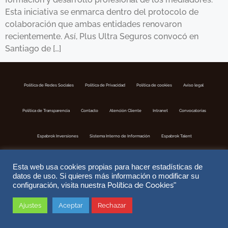
Esta iniciativa se enmarca dentro del protocolo de
colaboración que ambas entidades renovaron
recientemente. Así, Plus Ultra Seguros convocó en
Santiago de […]
Política de Redes Sociales
Politica de Privacidad
Política de cookies
Aviso legal
Política de Transparencia
Contacto
Atención Cliente
Intranet
Convocatorias
Espabrok Inversiones
Sistema Interno de Información
Espabrok Talent
Esta web usa cookies propias para hacer estadísticas de
datos de uso. Si quieres más información o modificar su
Política de Cookies
configuración, visita nuestra
"
Ajustes
Aceptar
Rechazar
Copyright © 2026 ESPABROK | Correduria de Seguros S.A | Nº Registro DGSFP J-302 | Website by
DoiTMedia