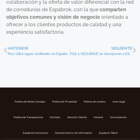
colaboración y la oferta de valor diferencial con la red
de corredurías de Espabrok, con la que
comparten
objetivos comunes y visión de negocio
orientado a
ofrecer a los clientes productos de calidad y una
experiencia satisfactoria.
ANTERIOR
SIGUIENTE
Plus Ultra sigue confiando en Espabrok y amplía su colaboración hasta 2020
FGA y SEGURAVE se incorporan a ESPABROK
Política de Redes Sociales
Politica de Privacidad
Política de cookies
Aviso legal
Política de Transparencia
Contacto
Atención Cliente
Intranet
Convocatorias
Espabrok Inversiones
Sistema Interno de Información
Espabrok Talent