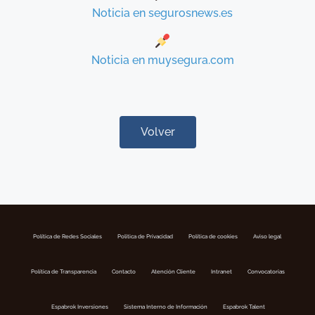
Noticia en segurosnews.es
Noticia en muysegura.com
Volver
Política de Redes Sociales
Politica de Privacidad
Política de cookies
Aviso legal
Política de Transparencia
Contacto
Atención Cliente
Intranet
Convocatorias
Espabrok Inversiones
Sistema Interno de Información
Espabrok Talent