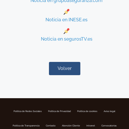
Noticia en grupoaseguranza.com
Noticia en INESE.es
Noticia en segurosTV.es
Volver
Política de Redes Sociales
Politica de Privacidad
Política de cookies
Aviso legal
Política de Transparencia
Contacto
Atención Cliente
Intranet
Convocatorias