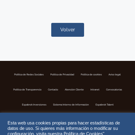
Volver
Política de Redes Sociales
Politica de Privacidad
Política de cookies
Aviso legal
Política de Transparencia
Contacto
Atención Cliente
Intranet
Convocatorias
Espabrok Inversiones
Sistema Interno de Información
Espabrok Talent
Esta web usa cookies propias para hacer estadísticas de
datos de uso. Si quieres más información o modificar su
Política de Cookies
configuración, visita nuestra
"