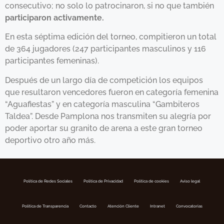
consecutivo; no solo lo patrocinaron, si no que también
participaron activamente.
En esta séptima edición del torneo, compitieron un total
de 364 jugadores (247 participantes masculinos y 116
participantes femeninas).
Después de un largo día de competición los equipos
que resultaron vencedores fueron en categoría femenina
“Aguafiestas” y en categoría masculina “Gambiteros
Taldea”. Desde Pamplona nos transmiten su alegría por
poder aportar su granito de arena a este gran torneo
deportivo otro año más.
Política de Redes Sociales
Politica de Privacidad
Política de cookies
Aviso legal
Política de Transparencia
Contacto
Atención Cliente
Intranet
Convocatorias