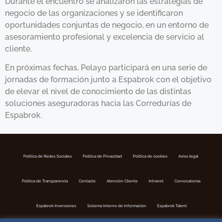
Durante el encuentro se analizaron las estrategias de
negocio de las organizaciones y se identificaron
oportunidades conjuntas de negocio, en un entorno de
asesoramiento profesional y excelencia de servicio al
cliente.
En próximas fechas, Pelayo participará en una serie de
jornadas de formación junto a Espabrok con el objetivo
de elevar el nivel de conocimiento de las distintas
soluciones aseguradoras hacia las Corredurías de
Espabrok.
Política de Redes Sociales
Politica de Privacidad
Política de cookies
Aviso legal
Política de Transparencia
Contacto
Atención Cliente
Intranet
Convocatorias
Espabrok Inversiones
Sistema Interno de Información
Espabrok Talent