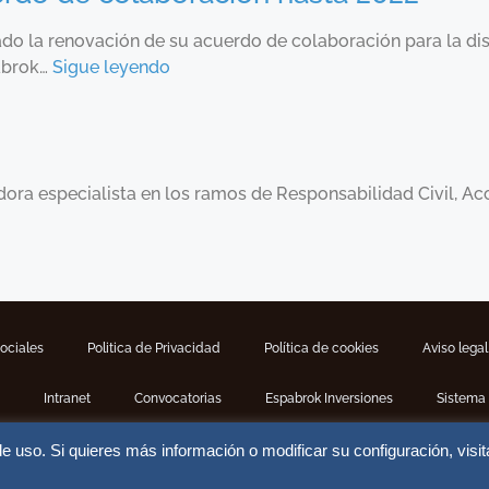
do la renovación de su acuerdo de colaboración para la dis
pabrok…
Sigue leyendo
ra especialista en los ramos de Responsabilidad Civil, Acc
Sociales
Politica de Privacidad
Política de cookies
Aviso legal
Intranet
Convocatorias
Espabrok Inversiones
Sistema 
 uso. Si quieres más información o modificar su configuración, visit
eduria de Seguros S.A | Nº Registro DGSFP J-302 | Website by
DoiTMedi