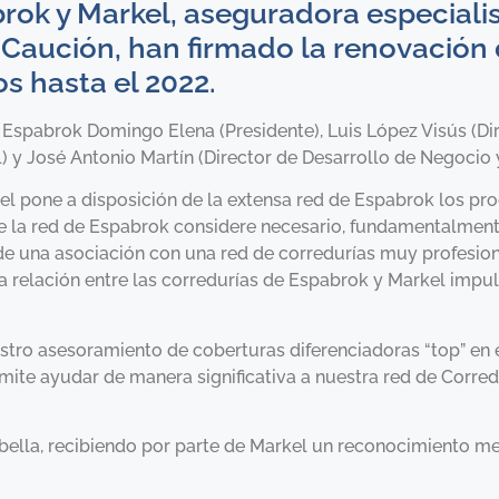
rok y Markel, aseguradora especiali
y Caución, han firmado la renovació
s hasta el 2022.
e Espabrok Domingo Elena (Presidente), Luis López Visús (Dir
y José Antonio Martín (Director de Desarrollo de Negocio 
el pone a disposición de la extensa red de Espabrok los pr
 la red de Espabrok considere necesario, fundamentalment
de una asociación con una red de corredurías muy profesiona
 la relación entre las corredurías de Espabrok y Markel imp
estro asesoramiento de coberturas diferenciadoras “top” en 
ite ayudar de manera significativa a nuestra red de Corred
Abella, recibiendo por parte de Markel un reconocimiento m