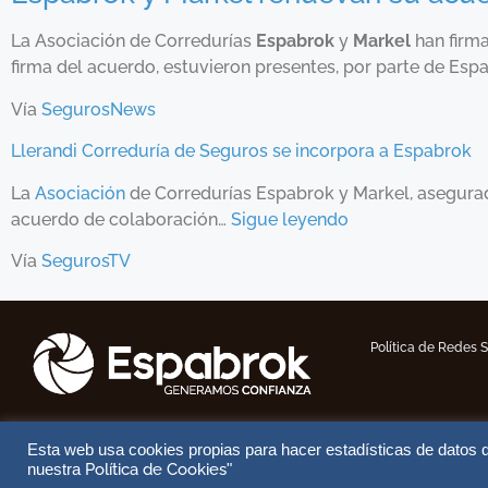
La Asociación de Corredurías
Espabrok
y
Markel
han firma
firma del acuerdo, estuvieron presentes, por parte de Es
Vía
SegurosNews
Llerandi Correduría de Seguros se incorpora a Espabrok
La
Asociación
de Corredurías Espabrok y Markel, asegurado
acuerdo de colaboración…
Sigue leyendo
Vía
SegurosTV
Política de Redes 
Esta web usa cookies propias para hacer estadísticas de datos de
Política de Cookies
nuestra
"
Copyright © 2026 ESPABROK | Corr