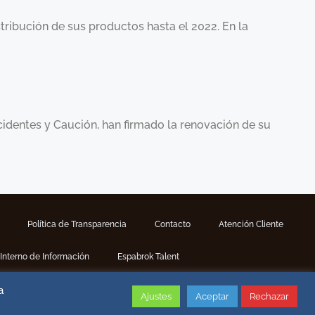
tribución de sus productos hasta el 2022. En la
identes y Caución, han firmado la renovación de su
Política de Transparencia
Contacto
Atención Cliente
Interno de Información
Espabrok Talent
a
Ajustes
Aceptar
Rechazar
a