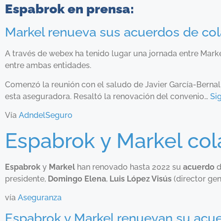
Espabrok en prensa:
Markel renueva sus acuerdos de c
A través de webex ha tenido lugar una jornada entre Marke
entre ambas entidades.
Comenzó la reunión con el saludo de Javier García-Bernal
esta aseguradora. Resaltó la renovación del convenio…
Si
Vía
AdndelSeguro
Espabrok y Markel col
Espabrok
y
Markel
han renovado hasta 2022 su
acuerdo
d
presidente,
Domingo Elena
,
Luis López Visús
(director gen
vía
Aseguranza
Espabrok y Markel renuevan su acue