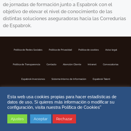
de jornadas de formación junto a Espabrok con el
objetivo de elevar el nivel de conocimiento de las
distintas soluciones aseguradoras hacia las Corredurías
de Espabrok.
Política de Redes Sociales
Politica de Privacidad
Política de cookies
Aviso legal
Política de Transparencia
Contacto
Atención Cliente
Intranet
Convocatorias
Espabrok Inversiones
Sistema Interno de Información
Espabrok Talent
Esta web usa cookies propias para hacer estadísticas de
datos de uso. Si quieres más información o modificar su
Política de Cookies
configuración, visita nuestra
"
Ajustes
Aceptar
Rechazar
Copyright © 2026 ESPABROK | Correduria de Seguros S.A | Nº Registro DGSFP J-302 | Website by
DoiTMedia