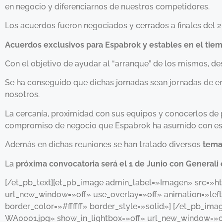
en negocio y diferenciarnos de nuestros competidores.
Los acuerdos fueron negociados y cerrados a finales del 
Acuerdos exclusivos para Espabrok y estables en el tie
Con el objetivo de ayudar al “arranque” de los mismos, 
Se ha conseguido que dichas jornadas sean jornadas de en
nosotros.
La cercanía, proximidad con sus equipos y conocerlos de p
compromiso de negocio que Espabrok ha asumido con est
Además en dichas reuniones se han tratado diversos
tema
La
próxima convocatoria será el 1 de Junio con General
[/et_pb_text][et_pb_image admin_label=»Imagen» src=»
url_new_window=»off» use_overlay=»off» animation=»left»
border_color=»#ffffff» border_style=»solid»] [/et_pb_
WA0001.jpg» show_in_lightbox=»off» url_new_window=»off»