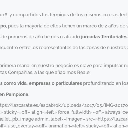
2016, y compartidos los términos de los mismos en esas fech
mpo
, pues la mayoría de ellos tienen un marco de 2 años de 
desde primeros de año hemos realizado
jornadas Territoriales
cuentro entre los representantes de las zonas de nuestros
rimera mano, en nuestro negocio es clave para impulsar nue
as Compañías, a las que añadimos Reale.
s como vida, empresas o particulares
profundizando en los
i en Pamplona
.
https://lazcarate.es/espabrok/uploads/2017/05/IMG-20170
 sticky=»off» align=»left» force_fullwidth=»off» always_
image][et_pb_image admin_label=»Imagen» src=»https://laz
 use_overlay=»off» animation=»left» sticky=»off» align=»l