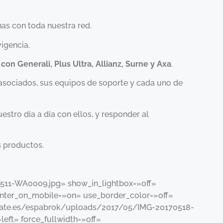
as con toda nuestra red.
vigencia.
 con Generali, Plus Ultra, Allianz, Surne y Axa
.
 asociados, sus equipos de soporte y cada uno de
stro día a día con ellos, y responder al
 productos.
511-WA0009.jpg» show_in_lightbox=»off»
center_on_mobile=»on» use_border_color=»off»
carate.es/espabrok/uploads/2017/05/IMG-20170518-
eft» force_fullwidth=»off»