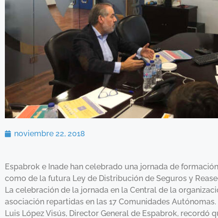
noviembre 22, 2018
Espabrok e Inade han celebrado una jornada de formación 
como de la futura Ley de Distribución de Seguros y Rease
La celebración de la jornada en la Central de la organiza
asociación repartidas en las 17 Comunidades Autónomas.
Luis López Visús, Director General de Espabrok, recordó 