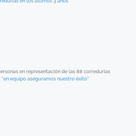
edurías en los últimos 3 años
personas en representación de las 88 corredurías
 “en equipo aseguramos nuestro éxito”