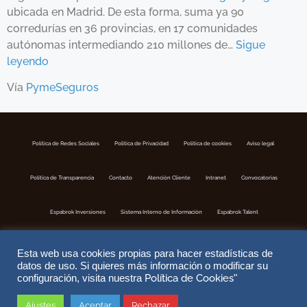
ubicada en Madrid. De esta forma, suma ya 90
corredurías en 36 provincias, en 17 comunidades
autónomas intermediando 210 millones de…
Sigue
leyendo
Vía
PymeSeguros
Política de Redes Sociales
Politica de Privacidad
Política de cookies
Aviso legal
Política de Transparencia
Contacto
Atención Cliente
Intranet
Convocatorias
Espabrok Inversiones
Sistema Interno de Información
Espabrok Talent
Esta web usa cookies propias para hacer estadísticas de
datos de uso. Si quieres más información o modificar su
Política de Cookies
configuración, visita nuestra
"
Ajustes
Aceptar
Rechazar