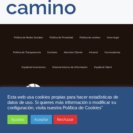
camino
Política de Redes Sociales
Politica de Privacidad
Política de cookies
Aviso legal
Política de Transparencia
Contacto
Atención Cliente
Intranet
Convocatorias
Espabrok Inversiones
Sistema Interno de Información
Espabrok Talent
Esta web usa cookies propias para hacer estadísticas de
datos de uso. Si quieres más información o modificar su
Política de Cookies
configuración, visita nuestra
"
Copyright © 2026 ESPABROK | Correduria de Seguros S.A | Nº Registro DGSFP J-302 | Website by
DoiTMedia
Ajustes
Aceptar
Rechazar