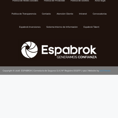
Política de Redes Sociales
Politica de Privacidad
Política de cookies
Aviso legal
Política de Transparencia
Contacto
Atención Cliente
Intranet
Convocatorias
Espabrok Inversiones
Sistema Interno de Información
Espabrok Talent
Copyright © 2026 ESPABROK | Correduria de Seguros S.A | Nº Registro DGSFP J-302 | Website by
DoiTMedia