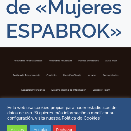
de «Mujeres
ESPABROK»
Política de Redes Sociales
Politica de Privacidad
Política de cookies
Aviso legal
Política de Transparencia
Contacto
Atención Cliente
Intranet
Convocatorias
Espabrok Inversiones
Sistema Interno de Información
Espabrok Talent
Esta web usa cookies propias para hacer estadísticas de
datos de uso. Si quieres más información o modificar su
Política de Cookies
configuración, visita nuestra
"
Ajustes
Aceptar
Rechazar