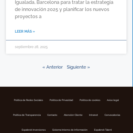
Igualada, Barcelona para tratar la estrategia
de innovación 2025 y planificar los nuevos
proyectos a
LEER MÁS »
septiembre 28, 2025
« Anterior
Siguiente »
Política de Redes Sociales
Politica de Privacidad
Política de cookies
Aviso legal
Política de Transparencia
Contacto
Atención Cliente
Intranet
Convocatorias
Espabrok Inversiones
Sistema Interno de Información
Espabrok Talent